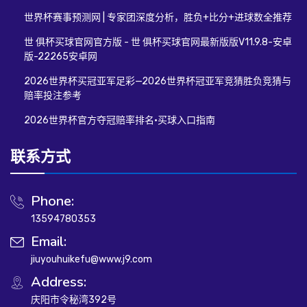
世界杯赛事预测网 | 专家团深度分析，胜负+比分+进球数全推荐
世 俱杯买球官网官方版 - 世 俱杯买球官网最新版版V11.9.8-安卓
版-22265安卓网
2026世界杯买冠亚军足彩—2026世界杯冠亚军竞猜胜负竞猜与
赔率投注参考
2026世界杯官方夺冠赔率排名·买球入口指南
联系方式
Phone:
13594780353
Email:
jiuyouhuikefu@www.j9.com
Address:
庆阳市令秘湾392号