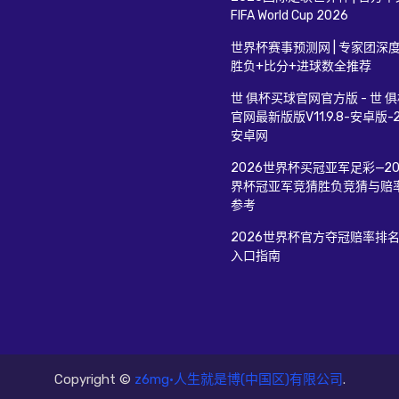
FIFA World Cup 2026
世界杯赛事预测网 | 专家团深
胜负+比分+进球数全推荐
世 俱杯买球官网官方版 - 世 
官网最新版版V11.9.8-安卓版-2
安卓网
2026世界杯买冠亚军足彩—20
界杯冠亚军竞猜胜负竞猜与赔
参考
2026世界杯官方夺冠赔率排名
入口指南
Copyright ©
z6mg·人生就是博(中国区)有限公司
.