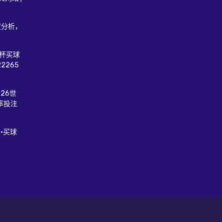
度分析，
俱杯买球
2265
26世
率投注
·买球