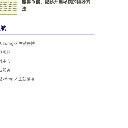
魔兽争霸：揭秘开启秘籍的绝妙方
法
导航
现z6mg·人生就是博
品项目
戏中心
业服务
络z6mg.人生就是博