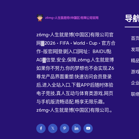
导
z6mg·人生就是博(中国区)有限公司官
首
网▓2026 · FIFA · World · Cup · 官方合
发现
作-版官网|登录|入口|网址：BAIDU點
AG▓信誉,安全,保障,z6mg.人生就是博
精
如果你不努力,你的梦想也不会实现.Z6
游
尊龙产品界面重塑.快速访问会员登录
企
后,进入全站入口,下载APP后随时体验
电子竞技,真人互动与体育类游戏,网页
联络
与手机版流畅适配,畅享无限乐趣。
z6mg·人生就是博(中国区)有限公司.。