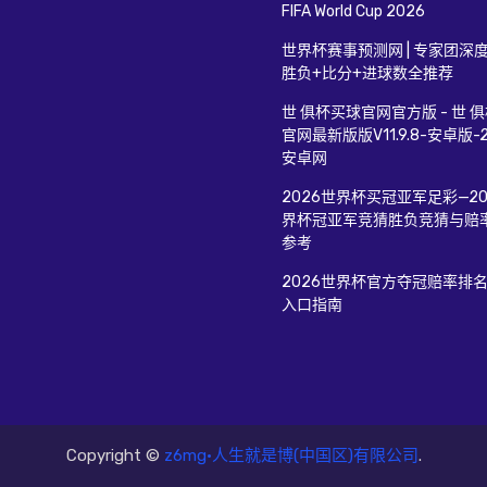
FIFA World Cup 2026
世界杯赛事预测网 | 专家团深
胜负+比分+进球数全推荐
世 俱杯买球官网官方版 - 世 
官网最新版版V11.9.8-安卓版-2
安卓网
2026世界杯买冠亚军足彩—20
界杯冠亚军竞猜胜负竞猜与赔
参考
2026世界杯官方夺冠赔率排名
入口指南
Copyright ©
z6mg·人生就是博(中国区)有限公司
.