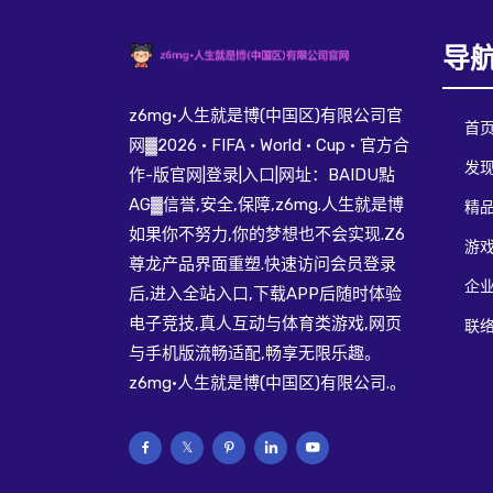
导
z6mg·人生就是博(中国区)有限公司官
首
网▓2026 · FIFA · World · Cup · 官方合
发现
作-版官网|登录|入口|网址：BAIDU點
AG▓信誉,安全,保障,z6mg.人生就是博
精
如果你不努力,你的梦想也不会实现.Z6
游
尊龙产品界面重塑.快速访问会员登录
企
后,进入全站入口,下载APP后随时体验
电子竞技,真人互动与体育类游戏,网页
联络
与手机版流畅适配,畅享无限乐趣。
z6mg·人生就是博(中国区)有限公司.。