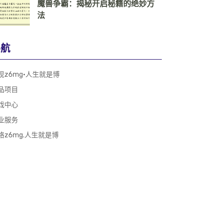
魔兽争霸：揭秘开启秘籍的绝妙方
法
导航
现z6mg·人生就是博
品项目
戏中心
业服务
络z6mg.人生就是博