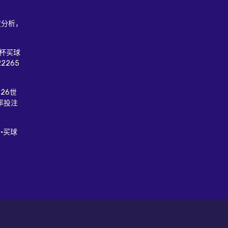
度分析，
俱杯买球
2265
26世
率投注
·买球