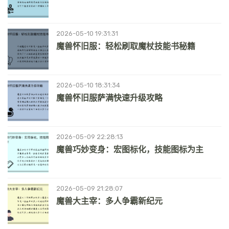
2026-05-10 19:31:31
魔兽怀旧服：轻松刷取魔杖技能书秘籍
2026-05-10 18:31:34
魔兽怀旧服萨满快速升级攻略
2026-05-09 22:28:13
魔兽巧妙变身：宏图标化，技能图标为主
2026-05-09 21:28:07
魔兽大主宰：多人争霸新纪元