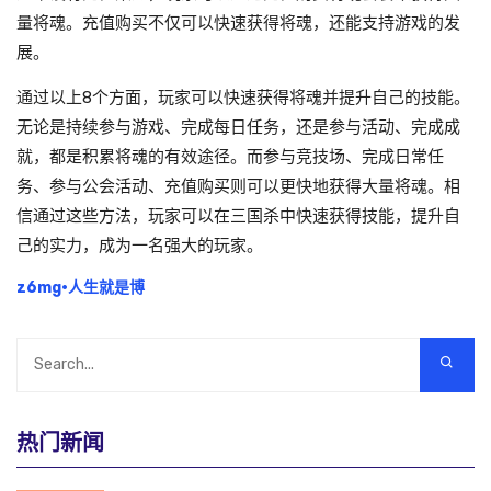
量将魂。充值购买不仅可以快速获得将魂，还能支持游戏的发
展。
通过以上8个方面，玩家可以快速获得将魂并提升自己的技能。
无论是持续参与游戏、完成每日任务，还是参与活动、完成成
就，都是积累将魂的有效途径。而参与竞技场、完成日常任
务、参与公会活动、充值购买则可以更快地获得大量将魂。相
信通过这些方法，玩家可以在三国杀中快速获得技能，提升自
己的实力，成为一名强大的玩家。
z6mg·人生就是博
热门新闻