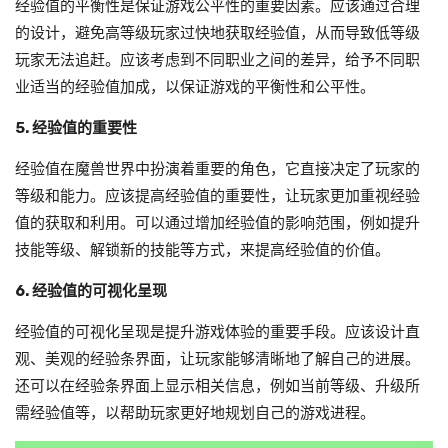
经验值的平衡性是保证游戏公平性的重要因素。应该通过合理
的设计，避免高等级玩家过快地获取经验值，从而导致低等级
玩家无法追赶。应该考虑到不同职业之间的差异，给予不同职
业适当的经验值加成，以保证游戏的平衡性和公平性。
5. 经验值的重要性
经验值在魔兽世界中扮演着重要的角色，它直接决定了玩家的
等级和能力。应该提高经验值的重要性，让玩家更加重视经验
值的获取和利用。可以通过增加经验值的影响范围，例如提升
技能等级、解锁新的技能等方式，来提高经验值的价值。
6. 经验值的可视化呈现
经验值的可视化呈现是提升游戏体验的重要手段。应该设计直
观、美观的经验条界面，让玩家能够清晰地了解自己的进展。
还可以在经验条界面上显示相关信息，例如当前等级、升级所
需经验值等，以帮助玩家更好地规划自己的游戏进程。