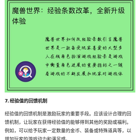
7. 经验值的回馈机制
经验值的回馈机制是激励玩家的重要手段。应该设计合理的回
馈机制，让玩家在获得经验值的能够得到其他的奖励或福利。
例如，可以给予玩家一定数量的金币、装备或特殊道具等，以
增加玩家的游戏动力和满足感。