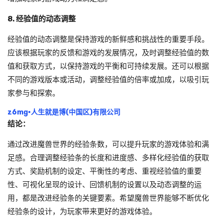
8. 经验值的动态调整
经验值的动态调整是保持游戏的新鲜感和挑战性的重要手段。
应该根据玩家的反馈和游戏的发展情况，及时调整经验值的数
值和获取方式，以保持游戏的平衡和可持续发展。还可以根据
不同的游戏版本或活动，调整经验值的倍率或加成，以吸引玩
家参与和探索。
z6mg·人生就是博(中国区)有限公司
结论：
通过改进魔兽世界的经验条数，可以提升玩家的游戏体验和满
足感。合理调整经验条的长度和进度感、多样化经验值的获取
方式、奖励机制的设定、平衡性的考虑、重视经验值的重要
性、可视化呈现的设计、回馈机制的设置以及动态调整的运
用，都是改进经验条的关键要素。希望魔兽世界能够不断优化
经验条的设计，为玩家带来更好的游戏体验。