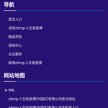
导航
首页入口
发现z6mg·人生就是博
精品项目
游戏中心
企业服务
联络z6mg.人生就是博
网站地图
XML
z6mg·人生就是博(中国区)有限公司官方网站
z6mg·人生就是博(中国区)有限公司手机版入口