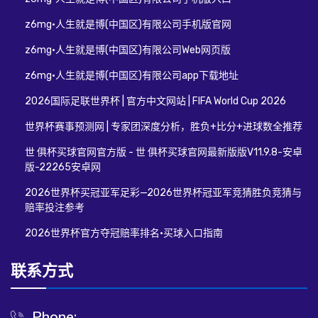
z6mg·人生就是博(中国区)有限公司手机版官网
z6mg·人生就是博(中国区)有限公司Web网页版
z6mg·人生就是博(中国区)有限公司app下载地址
2026国际足联世界杯 | 官方中文网站 | FIFA World Cup 2026
世界杯赛事预测网 | 专家团深度分析，胜负+比分+进球数全推荐
世 俱杯买球官网官方版 - 世 俱杯买球官网最新版版V11.9.8-安卓
版-22265安卓网
2026世界杯买冠亚军足彩—2026世界杯冠亚军竞猜胜负竞猜与
赔率投注参考
2026世界杯官方夺冠赔率排名·买球入口指南
联系方式
Phone: